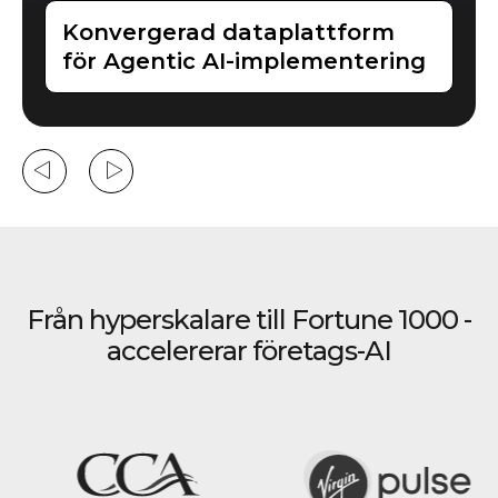
RGM-rundabordssamtal 5 med
Saurabh Singh
Från hyperskalare till Fortune 1000
-
accelererar företags-AI