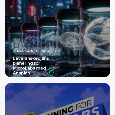
FRAMGÅNGSBERÄTTELSER
Leveranskedjans
planering för
MicroLabs med
Anaplan