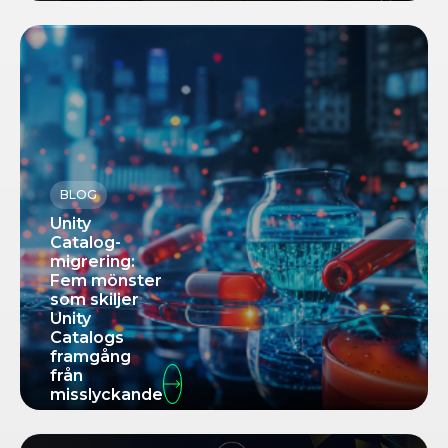
BLOG
Unity
Catalog-
migrering:
Fem mönster
som skiljer
Unity
Catalogs
framgång
från
misslyckande