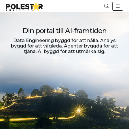
Make agents, data, AI, and go
ProfitPulse för AI-driven RGM
Din RGM-plattform med funktioner för
prissättning, marknadsföring och mediamix