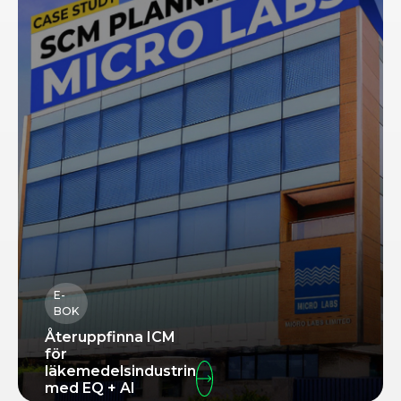
E-
BOK
Återuppfinna ICM
för
läkemedelsindustrin
med EQ + AI