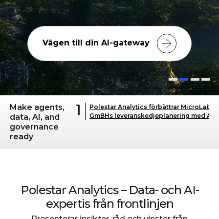
Utforska Agents RGM-lösning
1
Make agents,
Polestar Analytics förbättrar MicroLabs
GmBHs leveranskedjeplanering med Ana
data, AI, and
governance
ready
Polestar Analytics – Data- och AI-
expertis från frontlinjen
Presenterar insikter, råd och vinster från