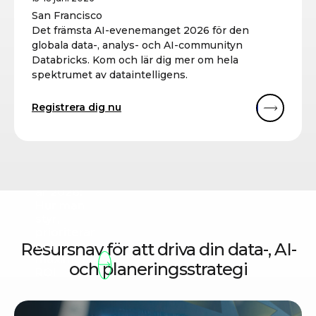
San Francisco
Det främsta AI-evenemanget 2026 för den
globala data-, analys- och AI-communityn
Databricks. Kom och lär dig mer om hela
spektrumet av dataintelligens.
Registrera dig nu
BLOG
AI-utgifter
år 2026:
Hur man
styr,
prioriterar
Resursnav för att driva din data-, AI-
och
maximerar
och planeringsstrategi
ROI